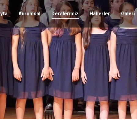
yfa
Kurumsal
Derslerimiz
Haberler
Galeri