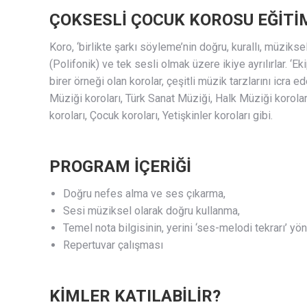
ÇOKSESLİ ÇOCUK KOROSU EĞİTİ
Koro, ‘birlikte şarkı söyleme’nin doğru, kurallı, müziks
(Polifonik) ve tek sesli olmak üzere ikiye ayrılırlar. ‘Eki
birer örneği olan korolar, çeşitli müzik tarzlarını icra
Müziği koroları, Türk Sanat Müziği, Halk Müziği koroları
koroları, Çocuk koroları, Yetişkinler koroları gibi.
PROGRAM İÇERİĞİ
Doğru nefes alma ve ses çıkarma,
Sesi müziksel olarak doğru kullanma,
Temel nota bilgisinin, yerini ‘ses-melodi tekrarı’ y
Repertuvar çalışması
KİMLER KATILABİLİR?