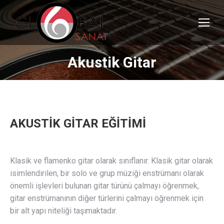
Akustik Gitar
AKUSTİK GİTAR EĞİTİMİ
Klasik ve flamenko gitar olarak sınıflanır. Klasik gitar olarak
isimlendirilen, bir solo ve grup müziği enstrümanı olarak
önemli işlevleri bulunan gitar türünü çalmayı öğrenmek,
gitar enstrümanının diğer türlerini çalmayı öğrenmek için
bir alt yapı niteliği taşımaktadır.